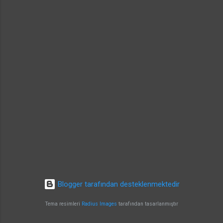
gibi konularda bazı suşla...
Blogger tarafından desteklenmektedir
Tema resimleri
Radius Images
tarafından tasarlanmıştır