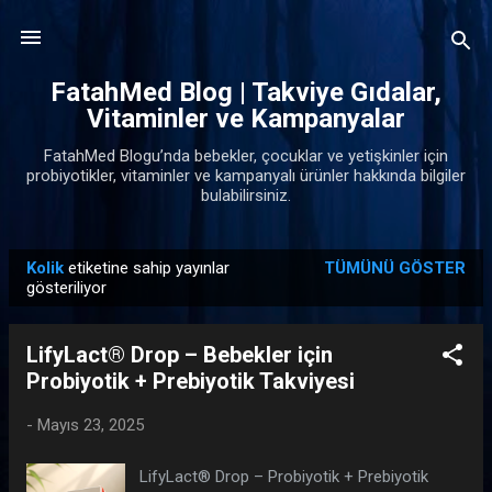
Ana içeriğe atla
FatahMed Blog | Takviye Gıdalar,
Vitaminler ve Kampanyalar
FatahMed Blogu’nda bebekler, çocuklar ve yetişkinler için
probiyotikler, vitaminler ve kampanyalı ürünler hakkında bilgiler
bulabilirsiniz.
Kolik
etiketine sahip yayınlar
TÜMÜNÜ GÖSTER
K
gösteriliyor
a
y
LifyLact® Drop – Bebekler için
ı
Probiyotik + Prebiyotik Takviyesi
t
l
-
Mayıs 23, 2025
a
LifyLact® Drop – Probiyotik + Prebiyotik
r