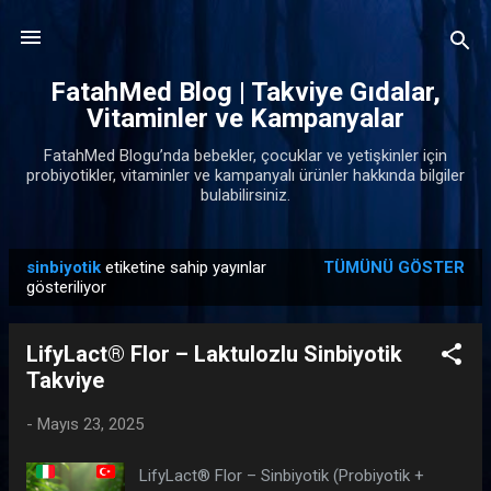
Ana içeriğe atla
FatahMed Blog | Takviye Gıdalar,
Vitaminler ve Kampanyalar
FatahMed Blogu’nda bebekler, çocuklar ve yetişkinler için
probiyotikler, vitaminler ve kampanyalı ürünler hakkında bilgiler
bulabilirsiniz.
sinbiyotik
etiketine sahip yayınlar
TÜMÜNÜ GÖSTER
K
gösteriliyor
a
y
LifyLact® Flor – Laktulozlu Sinbiyotik
ı
Takviye
t
l
-
Mayıs 23, 2025
a
LifyLact® Flor – Sinbiyotik (Probiyotik +
r