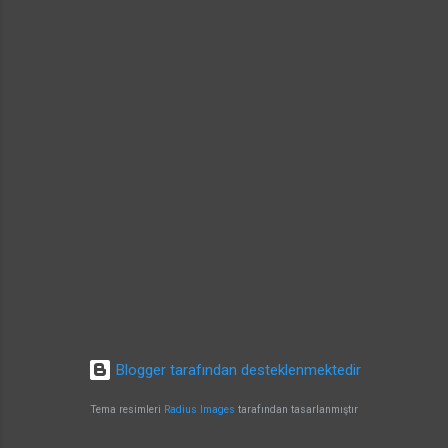
yaklaşım; bazı bileşenlerde tat/duyusal
özelliklerin yönet...
Blogger tarafından desteklenmektedir
Tema resimleri
Radius Images
tarafından tasarlanmıştır