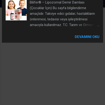
Bilifer® – Lipozomal Demir Damlası
(Çocuklar İçin) Bu sayfa bilgilendirme
amaçlıdır. Takviye edici gıdalar; hastalıkların
önlenmesi, tedavisi veya iyileştirilmesi
amacıyla kullanılmaz. T.C. Tarım ve Orman
Bakanlığı tarafından onaylıdır. Takviye Edici
Gıda Onay No: 014275 - 11.08.2022 Demir
DEVAMINI OKU
Neden Önemlidir? Demir; normal kırmızı kan
hücresi ve hemoglobin oluşumu ile vücutta
oksijen taşınması açısından önemlidir.
Çocuklarda hızlı büyüme dönemleri,
beslenme düzeni ve bireysel ihtiyaçlar demir
gereksinimini etkileyebilir. Demir düzeyleri (ör.
hemoglobin/ferritin) ile ilgili değerlendirme
hekim kontrolünde yapılmalıdır. Lipozomal /
Mikroenkapsüle Form Nedir? “Lipozomal”
veya “mikroenkapsüle” terimleri, etkin
maddenin belirli bir taşıyıcı yapı içinde
kapsüllendiği teknolojileri ifade eder. Bu