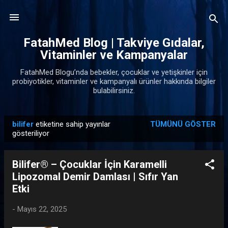
Ana içeriğe atla
FatahMed Blog | Takviye Gıdalar,
Vitaminler ve Kampanyalar
FatahMed Blogu’nda bebekler, çocuklar ve yetişkinler için
probiyotikler, vitaminler ve kampanyalı ürünler hakkında bilgiler
bulabilirsiniz.
bilifer
etiketine sahip yayınlar
TÜMÜNÜ GÖSTER
K
gösteriliyor
a
y
Bilifer® – Çocuklar İçin Karamelli
ı
Lipozomal Demir Damlası | Sıfır Yan
t
Etki
l
a
-
Mayıs 22, 2025
r