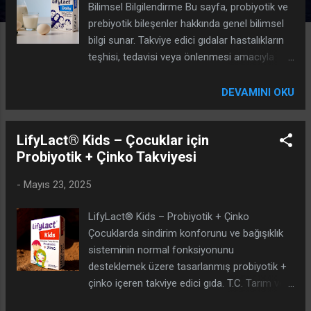
Bilimsel Bilgilendirme Bu sayfa, probiyotik ve
prebiyotik bileşenler hakkında genel bilimsel
bilgi sunar. Takviye edici gıdalar hastalıkların
teşhisi, tedavisi veya önlenmesi amacıyla
kullanılmaz. Sağlık şikâyetleriniz veya düzenli
ilaç kullanımınız varsa hekim/eczacıya
DEVAMINI OKU
danışınız. T.C. Tarım ve Orman Bakanlığı
tarafından onaylıdır. Takviye Edici Gıda Onay
LifyLact® Kids – Çocuklar için
No: 014315-12.08.2022 1) Probiyotik Nedir?
Probiyotik + Çinko Takviyesi
Probiyotikler , yeterli miktarda alındığında
konakçıya sağlık yararı sağlayabilen canlı
-
Mayıs 23, 2025
mikroorganizmalardır. Probiyotiklerle ilgili
araştırmalar; suş , doz , kullanım süresi ve
LifyLact® Kids – Probiyotik + Çinko
kişisel farklılıklara göre farklı sonuçlar
Çocuklarda sindirim konforunu ve bağışıklık
gösterebilir. Bu nedenle her probiyotik ürünün
sisteminin normal fonksiyonunu
etkisi aynı değildir. 2) Prebiyotik Nedir?
desteklemek üzere tasarlanmış probiyotik +
Prebiyotikler , bağırsak mikrobiyotasındaki
çinko içeren takviye edici gıda. T.C. Tarım ve
bazı yararlı mikroorganizmalar tarafından
Orman Bakanlığı tarafından onaylıdır. Takviye
se...