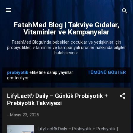
Ana içeriğe atla
FatahMed Blog | Takviye Gıdalar,
Vitaminler ve Kampanyalar
FatahMed Blogu’nda bebekler, çocuklar ve yetişkinler için
probiyotikler, vitaminler ve kampanyalı ürünler hakkında bilgiler
bulabilirsiniz.
probiyotik
etiketine sahip yayınlar
TÜMÜNÜ GÖSTER
K
gösteriliyor
a
y
LifyLact® Daily – Günlük Probiyotik +
ı
Prebiyotik Takviyesi
t
l
-
Mayıs 23, 2025
a
LifyLact® Daily – Probiyotik + Prebiyotik |
r