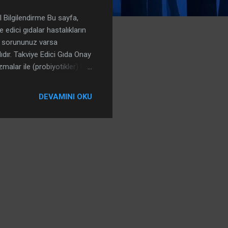
l Bilgilendirme Bu sayfa,
 edici gıdalar hastalıkların
ık sorununuz varsa
dır. Takviye Edici Gıda Onay
malar ile (probiyotikler) bu
tikler) birlikte yer aldığı
ociation for Probiotics and
DEVAMINI OKU
koşullarında konakçıya