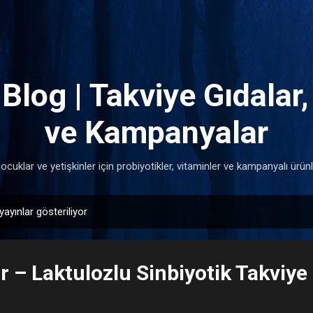
Ana içeriğe atla
log | Takviye Gıdalar,
ve Kampanyalar
klar ve yetişkinler için probiyotikler, vitaminler ve kampanyalı ürünler
yayınlar gösteriliyor
r – Laktulozlu Sinbiyotik Takviye