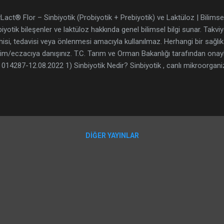
yLact® Flor – Sinbiyotik (Probiyotik + Prebiyotik) ve Laktüloz | Bilimse
biyotik bileşenler ve laktüloz hakkında genel bilimsel bilgi sunar. Takviye
hisi, tedavisi veya önlenmesi amacıyla kullanılmaz. Herhangi bir sağl
im/eczacıya danışınız. T.C. Tarım ve Orman Bakanlığı tarafından onaylı
 014287-12.08.2022 1) Sinbiyotik Nedir? Sinbiyotik , canlı mikroorganiz
roorganizmalar tarafından seçici şekilde kullanılan substratların (prebiyo
ışımlar için kullanılan bir terimdir. ISAPP (International Scientific Ass
biotics) konsensüsüne göre sinbiyotikler, uygun tasarım ve kullanım 
lık faydası sağlayabilecek şekilde değerlendirili...
DIĞER YAYINLAR