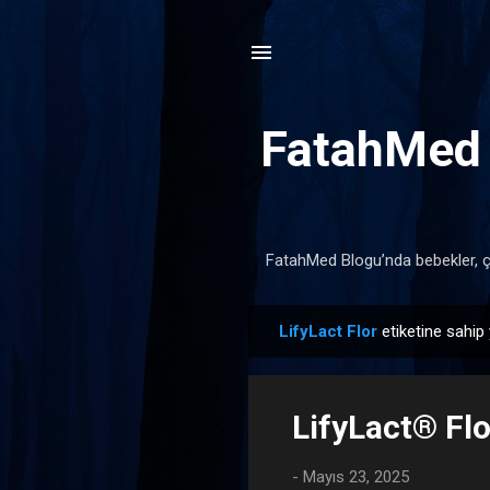
FatahMed B
FatahMed Blogu’nda bebekler, çocu
LifyLact Flor
etiketine sahip 
K
a
y
LifyLact® Flo
ı
t
-
Mayıs 23, 2025
l